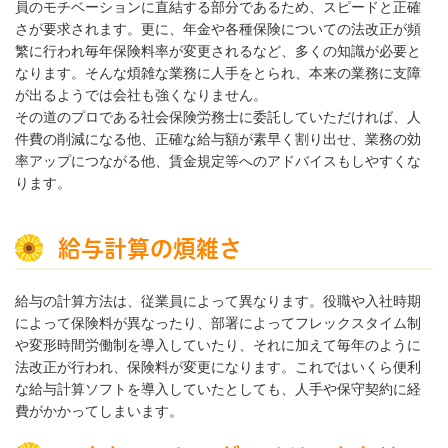
員のモチベーションに直結する部分であるため、スピードと正確
さが要求されます。更に、年金や各種保険についての法改正が頻
繁に行われ毎年保険料率が変更されるなど、多くの知識が必要と
なります。そんな煩雑な業務に人手をとられ、本来の業務に支障
が出るようでは会社も強くなりません。
その道のプロである社会保険労務士に委託していただければ、人
件費の削減になる他、正確な給与額が素早く割り出せ、業務の効
率アップにつながる他、賃金規定等へのアドバイスもしやすくな
ります。
給与計算の煩雑さ
給与の計算方法は、従業員によって異なります。役職や入社時期
によって保険料が異なったり、部署によってフレックスタイム制
や変形時間労働制を導入していたり、それに加えて毎年のように
法改正が行われ、保険料が変更になります。これではいくら便利
な給与計算ソフトを導入していたとしても、人手や保守契約に経
費がかかってしまいます。