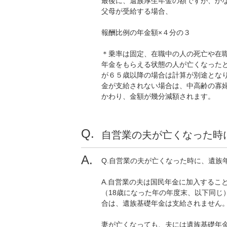
最後に、遺族厚生年金の額ですが、か
父母が受給する場合、
報酬比例の年金額×４分の３
＊乗率は固定、在職中の人の死亡や在職
年金をもらえる状態の人が亡くなったと
が６５歳以降の場合は計算が別途となり
金が支給されない場合は、中高齢の寡婦加
かわり、金額が幾分減額されます。
自営業の夫が亡くなった時
Q.自営業の夫が亡くなった時に、遺族
A.自営業の夫は国民年金に加入するこ
（18歳になった年の年度末、以下同じ
合は、遺族基礎年金は支給されません
妻が亡くなっても、夫には遺族基礎年