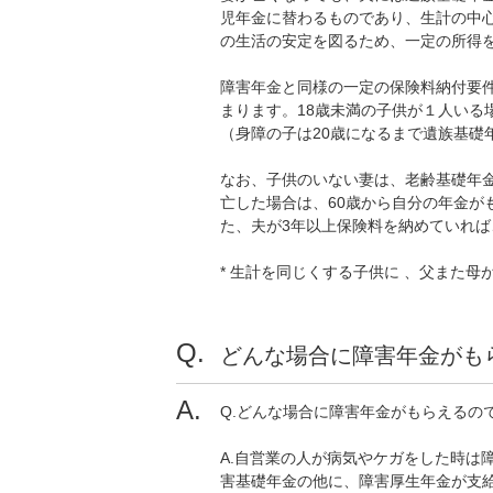
児年金に替わるものであり、生計の中
の生活の安定を図るため、一定の所得
障害年金と同様の一定の保険料納付要
まります。18歳未満の子供が１人いる場合、
（身障の子は20歳になるまで遺族基礎
なお、子供のいない妻は、老齢基礎年金
亡した場合は、60歳から自分の年金が
た、夫が3年以上保険料を納めていれ
* 生計を同じくする子供に 、父また
どんな場合に障害年金がも
Q.どんな場合に障害年金がもらえるの
A.自営業の人が病気やケガをした時は
害基礎年金の他に、障害厚生年金が支