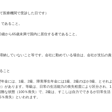
めて医療機関で受診した日です）
」であること。
0歳から65歳未満で国内に居住する者であること。
を滞納していないこと等です。会社に勤めている場合は、会社が支払の責
ること
年金には、1級、2級、障害厚生年金には1級、2級のほか3級、とそれ
金）があります。等級は、日常の生活能力の喪失程度により区分され、1
難な状態（100％喪失）で、2級は、すこしは自力でできるが日常生活
5％喪失）といわれます。