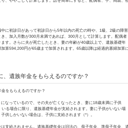
なり、ややこしく計算します。話を簡単にすると、配偶者、子、両親、
中に初診日があって初診日から5年以内の死亡の時や、1級、2級の障害
き、加入月数が300月未満であれば、300月として計算します。配偶者
ます。さらに夫が死亡したとき、妻の年齢が40歳以上で、遺族基礎年
算594,200円が65歳まで加算されます。65歳以降は経過的寡婦加算
に、遺族年金をもらえるのですか？
年金をもらえるのですか？
とになっているので、その夫が亡くなったとき、妻に18歳未満に子供
）いる場合に限り、遺族基礎年金が支給されます。妻に子供がいない場
。子供しかいない場合は、子供に支給されます（*）。
金は支給されません。遺族基礎年金は旧法の、母子年金、準母子年金、