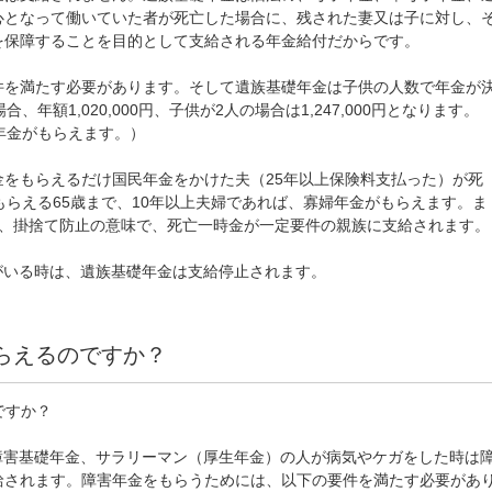
心となって働いていた者が死亡した場合に、残された妻又は子に対し、
を保障することを目的として支給される年金給付だからです。
件を満たす必要があります。そして遺族基礎年金は子供の人数で年金が
年額1,020,000円、子供が2人の場合は1,247,000円となります。
年金がもらえます。）
をもらえるだけ国民年金をかけた夫（25年以上保険料支払った）が死
もらえる65歳まで、10年以上夫婦であれば、寡婦年金がもらえます。ま
ば、掛捨て防止の意味で、死亡一時金が一定要件の親族に支給されます。
母がいる時は、遺族基礎年金は支給停止されます。
らえるのですか？
ですか？
障害基礎年金、サラリーマン（厚生年金）の人が病気やケガをした時は
給されます。障害年金をもらうためには、以下の要件を満たす必要があ